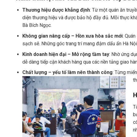
Thương hiệu được khẳng định
: Từ một quán ăn truy
diện thương hiệu và được bảo hộ đầy đủ. Mỗi thực kh
Bà Bích Ngọc.
Không gian nâng cấp – Hồn xưa hòa sắc mới
: Quán
sạch sẽ. Những góc trang trí mang đậm dấu ấn Hà Nội x
Kinh doanh hiện đại – Mở rộng tầm tay
: Nhờ ứng dụn
dễ dàng tiếp cận khách hàng qua các nền tảng giao h
Chất lượng – yếu tố làm nên thành công
: Từng miến
t
H
T
b
c
n