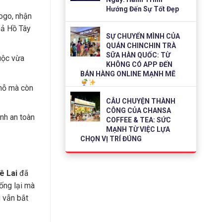
Hướng Đến Sự Tốt Đẹp
logo, nhận
hả Hồ Tây
SỰ CHUYỂN MÌNH CỦA
QUÁN CHINCHIN TRÀ
SỮA HÀN QUỐC: TỪ
uộc vừa
KHÔNG CÓ APP ĐẾN
BÁN HÀNG ONLINE MẠNH MẼ
chỗ mà còn
CÂU CHUYỆN THÀNH
CÔNG CỦA CHANSA
nh an toàn
COFFEE & TEA: SỨC
MẠNH TỪ VIỆC LỰA
CHỌN VỊ TRÍ ĐÚNG
ê Lai
đã
ống lại mà
 vẫn bắt