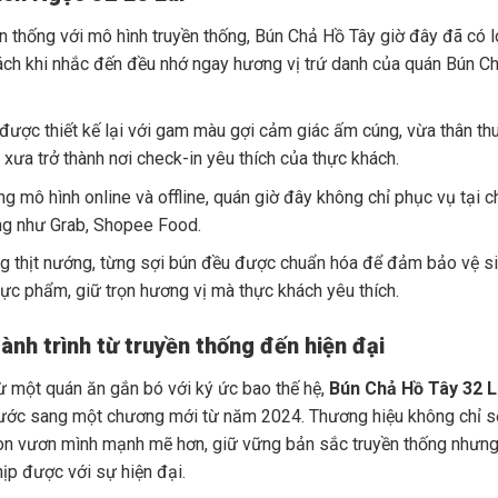
ền thống với mô hình truyền thống, Bún Chả Hồ Tây giờ đây đã có 
ách khi nhắc đến đều nhớ ngay hương vị trứ danh của quán Bún C
 được thiết kế lại với gam màu gợi cảm giác ấm cúng, vừa thân th
ưa trở thành nơi check-in yêu thích của thực khách.
g mô hình online và offline, quán giờ đây không chỉ phục vụ tại 
àng như Grab, Shopee Food.
g thịt nướng, từng sợi bún đều được chuẩn hóa để đảm bảo vệ si
hực phẩm, giữ trọn hương vị mà thực khách yêu thích.
ành trình từ truyền thống đến hiện đại
ừ một quán ăn gắn bó với ký ức bao thế hệ,
Bún Chả Hồ Tây 32 L
ước sang một chương mới từ năm 2024. Thương hiệu không chỉ s
òn vươn mình mạnh mẽ hơn, giữ vững bản sắc truyền thống nhưng
hịp được với sự hiện đại.