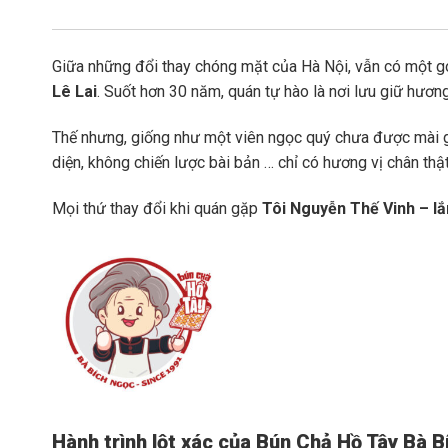
Giữa những đổi thay chóng mặt của Hà Nội, vẫn có một gó
Lê Lai
. Suốt hơn 30 năm, quán tự hào là nơi lưu giữ hươ
Thế nhưng, giống như một viên ngọc quý chưa được mài gi
diện, không chiến lược bài bản … chỉ có hương vị chân thật
Mọi thứ thay đổi khi quán gặp
Tôi Nguyễn Thế Vinh – lắ
Hành trình lột xác của Bún Chả Hồ Tây Bà B