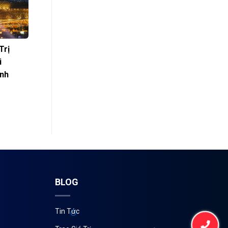
Trị
i
ình
BLOG
Tin Tức