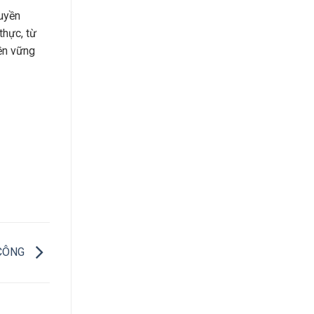
ruyền
thực, từ
bền vững
 CÔNG