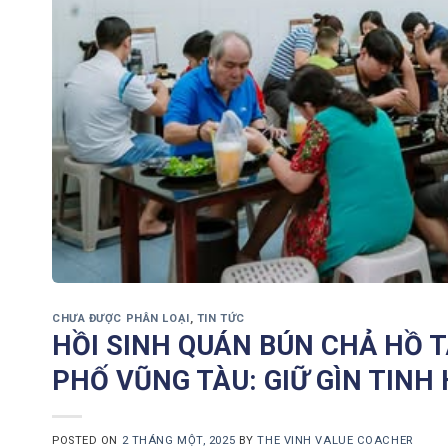
CHƯA ĐƯỢC PHÂN LOẠI
,
TIN TỨC
HỒI SINH QUÁN BÚN CHẢ HỒ T
PHỐ VŨNG TÀU: GIỮ GÌN TINH 
POSTED ON
2 THÁNG MỘT, 2025
BY
THE VINH VALUE COACHER