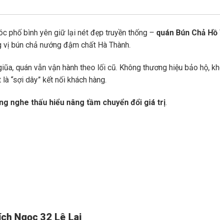
c phố bình yên giữ lại nét đẹp truyền thống –
quán Bún Chả Hồ 
ng vị bún chả nướng đậm chất Hà Thành.
ũa, quán vẫn vận hành theo lối cũ. Không thương hiệu bảo hộ, k
 là “sợi dây” kết nối khách hàng.
ng nghe thấu hiểu nâng tầm chuyển đổi giá trị
.
ích Ngọc 32 Lê Lai