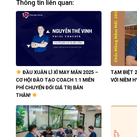
Thông tin liên quan:
ĐẦU XUÂN LÌ XÌ MAY MẮN 2025 –
TẠM BIỆT 
CƠ HỘI ĐÀO TẠO COACH 1:1 MIỄN
VỚI NIỀM 
PHÍ CHUYỂN ĐỔI GIÁ TRỊ BẢN
THÂN!