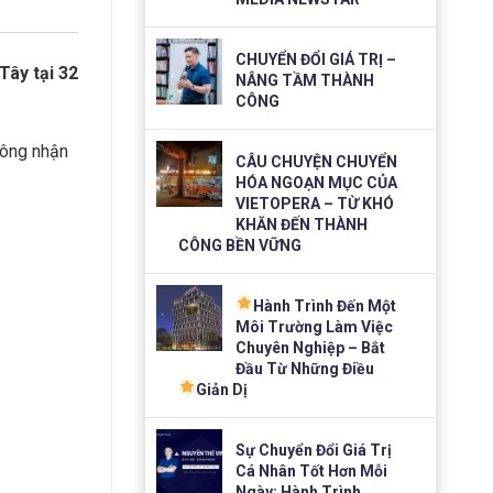
CHUYỂN ĐỔI GIÁ TRỊ –
Tây tại 32
NÂNG TẦM THÀNH
CÔNG
hông nhận
CÂU CHUYỆN CHUYỂN
HÓA NGOẠN MỤC CỦA
VIETOPERA – TỪ KHÓ
KHĂN ĐẾN THÀNH
CÔNG BỀN VỮNG
Hành Trình Đến Một
Môi Trường Làm Việc
Chuyên Nghiệp – Bắt
Đầu Từ Những Điều
Giản Dị
Sự Chuyển Đổi Giá Trị
Cá Nhân Tốt Hơn Mỗi
Ngày: Hành Trình