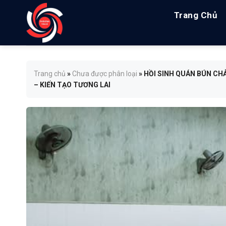
Skip
Trang Chủ
to
content
Trang chủ
»
Chưa được phân loại
»
HỒI SINH QUÁN BÚN CHẢ
– KIẾN TẠO TƯƠNG LAI