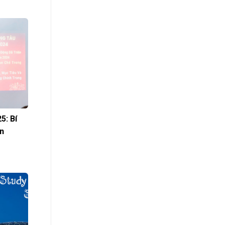
5: Bí
n